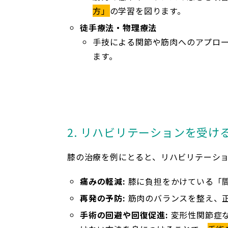
方」
の学習を図ります。
徒手療法・物理療法
手技による関節や筋肉へのアプロ
ます。
2. リハビリテーションを受け
膝の治療を例にとると、リハビリテーシ
痛みの軽減:
膝に負担をかけている「
再発の予防:
筋肉のバランスを整え、
手術の回避や回復促進:
変形性関節症