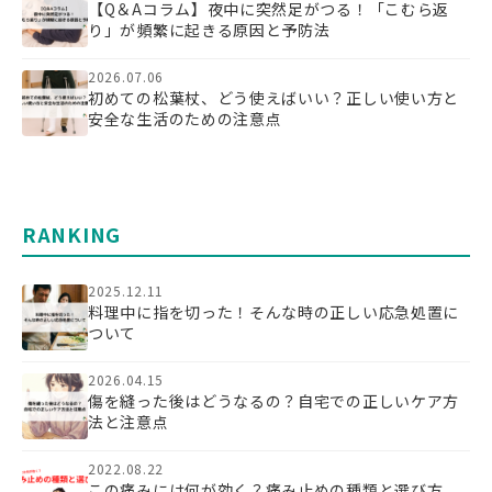
【Q＆Aコラム】夜中に突然足がつる！「こむら返
り」が頻繁に起きる原因と予防法
2026.07.06
初めての松葉杖、どう使えばいい？正しい使い方と
安全な生活のための注意点
RANKING
2025.12.11
料理中に指を切った！そんな時の正しい応急処置に
ついて
2026.04.15
傷を縫った後はどうなるの？自宅での正しいケア方
法と注意点
2022.08.22
この痛みには何が効く？痛み止めの種類と選び方