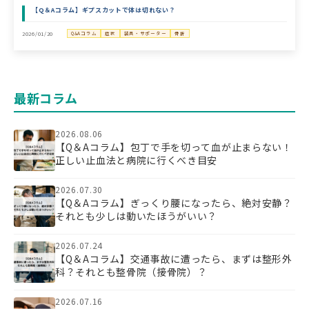
【Q＆Aコラム】ギプスカットで体は切れない？
2026/01/20
Q&Aコラム
症状
装具・サポーター
骨折
最新コラム
2026.08.06
【Q＆Aコラム】包丁で手を切って血が止まらない！
正しい止血法と病院に行くべき目安
2026.07.30
【Q＆Aコラム】ぎっくり腰になったら、絶対安静？
それとも少しは動いたほうがいい？
2026.07.24
【Q＆Aコラム】交通事故に遭ったら、まずは整形外
科？それとも整骨院（接骨院）？
2026.07.16