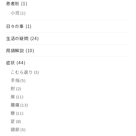
患者別
(1)
小児
(1)
日々の事
(1)
生活の疑問
(24)
用語解説
(10)
症状
(44)
こむら返り
(3)
手指
(5)
肘
(2)
肩
(11)
腰痛
(13)
膝
(11)
足
(8)
頸部
(5)