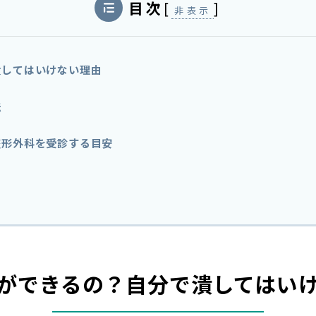
目次
[
]
非表示
潰してはいけない理由
法
整形外科を受診する目安
ができるの？自分で潰してはい