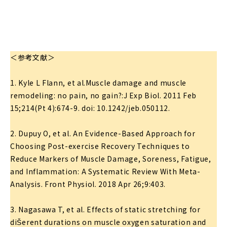
＜参考文献＞
1. Kyle L Flann, et al.Muscle damage and muscle
remodeling: no pain, no gain?:J Exp Biol. 2011 Feb
15;214(Pt 4):674-9. doi: 10.1242/jeb.050112.
2. Dupuy O, et al. An Evidence-Based Approach for
Choosing Post-exercise Recovery Techniques to
Reduce Markers of Muscle Damage, Soreness, Fatigue,
and Inflammation: A Systematic Review With Meta-
Analysis. Front Physiol. 2018 Apr 26;9:403.
3. Nagasawa T, et al. Effects of static stretching for
diŠerent durations on muscle oxygen saturation and