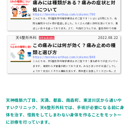
痛みには種類がある？痛みの症状と対
処について
https://tenroku-orthop.com/column/790
こんにちは、天6整形外科理学療法士の二宮です！いよいよ8月に入り、当
院も開院から3ヶ月が経過しました。たくさんの良い評判を頂いており、喜
ばしい日々を送っております。さて、今回のコラムでは、整形外科での相
談内容の主となる「痛み」についてお話していきます。様々な原因による
天6整形外科
2022.08.22
3 Pockets
痛み、そして痛みへの対処についてお話をしていきます。今現在腰痛など
に代表される痛みによるお悩みを抱えている方、痛みが原因での当院受診
この痛みには何が効く？痛み止めの種
を考えている方は是非ご参考にしてください。ちなみに身体の部位におけ
類と選び方
る痛み・整形疾患についてはこちらか...
https://tenroku-orthop.com/column/848
こんにちは、天6整形外科理学療法士の二宮です！夏も終わりが近づいてい
ますが、相変わらず猛暑が続いております。みなさまいかがお過ごしでし
ょうか？水分とミネラル補給を怠らず、熱中症に注意してくださいね。さ
て、前回は痛みについてのコラムを投稿しました。痛みへの対処方法など
も簡単に記載しましたが、今回はそれに関する内容として、痛み止めの種
類と選び方についてお話をしていきます。前回のおさらいを簡単にした
後、内容に入っていきましょう。今回のお品書きは以下の通りです。じっ
くり読みたい方は最初から、ざっくり知...
天神橋筋六丁目、天満、都島、南森町、東淀川区から通いや
すいクリニック、天6整形外科では、手術が必要になる前に身
体を治す、怪我をしてしまわない身体を作ることをモットー
に診療を行っています。