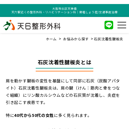
大阪市北区天神橋
天六駅近くの整形外科・リハビリテーション科｜骨粗しょう症/交通事故治療
ホーム
お悩みから探す
石灰沈着性腱板炎
石灰沈着性腱板炎とは
肩を動かす腱板の変性を基盤にして同部に石灰（炭酸アパタ
イト）石灰沈着性腱板炎は、肩の腱（けん：筋肉と骨をつな
ぐ組織）にリン酸カルシウムなどの石灰質が沈着し、炎症を
引き起こす疾患です。
特に
40代から50代の女性
に多く見られます。