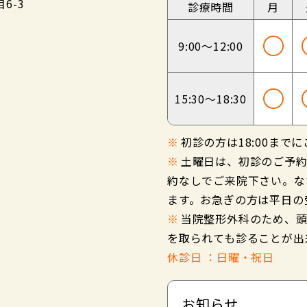
6-3
診療時間
月
9:00～
12:00
15:30～
18:30
※
初診の方は18:00まで
※
土曜日は、初診のご予
約なしでご来院下さい。な
ます。お急ぎの方は平日の
※
当院整形外科のため、
を取られても診ることが出
休診日 ：日曜・祝日
お知らせ