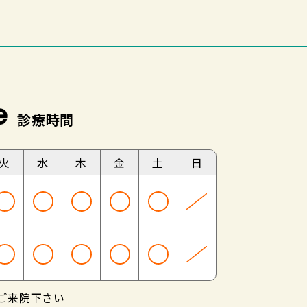
e
診療時間
火
水
木
金
土
日
にご来院下さい